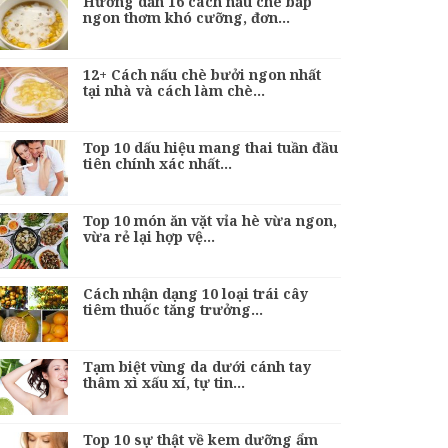
Hướng dẫn 16 cách nấu chè bắp
ngon thơm khó cưỡng, đơn…
12+ Cách nấu chè bưởi ngon nhất
tại nhà và cách làm chè…
Top 10 dấu hiệu mang thai tuần đầu
tiên chính xác nhất…
Top 10 món ăn vặt vỉa hè vừa ngon,
vừa rẻ lại hợp vệ…
Cách nhận dạng 10 loại trái cây
tiêm thuốc tăng trưởng…
Tạm biệt vùng da dưới cánh tay
thâm xì xấu xí, tự tin…
Top 10 sự thật về kem dưỡng ẩm