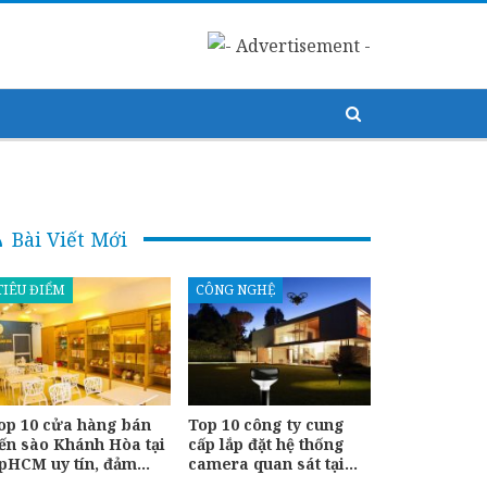
Bài Viết Mới
TIÊU ĐIỂM
CÔNG NGHỆ
op 10 cửa hàng bán
Top 10 công ty cung
ến sào Khánh Hòa tại
cấp lắp đặt hệ thống
pHCM uy tín, đảm…
camera quan sát tại…