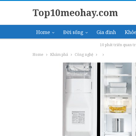
Top10meohay.com
Home
Đời sống
Gia đình
Khỏe
10 phát triển quan t
Home
Khám phá
Công nghệ