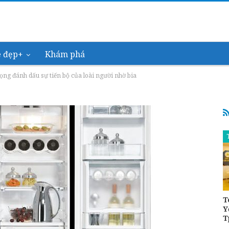
 đẹp+
Khám phá
rọng đánh dấu sự tiến bộ của loài người nhờ bia
T
Y
T