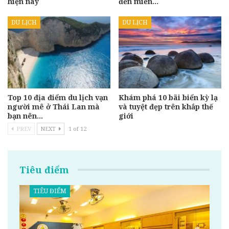
hiện nay
đến miền…
DU LỊCH
DU LỊCH
Top 10 địa điểm du lịch vạn
Khám phá 10 bãi biển kỳ lạ
người mê ở Thái Lan mà
và tuyệt đẹp trên khắp thế
bạn nên…
giới
PREV
NEXT
1 of 12
Tiêu điểm
TIÊU ĐIỂM