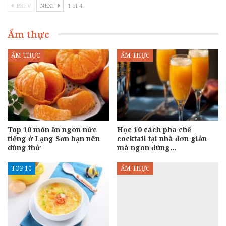
PREV
NEXT
1 of 4
Ẩm thực
ẨM THỰC
ẨM THỰC
Top 10 món ăn ngon nức
Học 10 cách pha chế
tiếng ở Lạng Sơn bạn nên
cocktail tại nhà đơn giản
dùng thử
mà ngon đúng…
TOP 10
ẨM THỰC