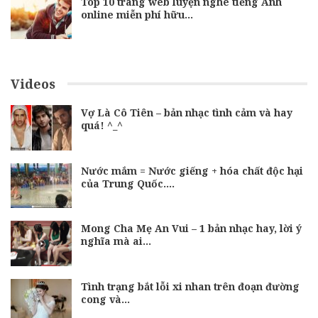
Top 10 trang web luyện nghe tiếng Anh
online miễn phí hữu…
Videos
Vợ Là Cô Tiên – bản nhạc tình cảm và hay
quá! ^_^
Nước mắm = Nước giếng + hóa chất độc hại
của Trung Quốc.…
Mong Cha Mẹ An Vui – 1 bản nhạc hay, lời ý
nghĩa mà ai…
Tình trạng bắt lỗi xi nhan trên đoạn đường
cong và…