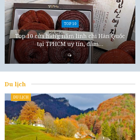
TOP 10
Top 10 cửa hàng nấm linh chi Hàn Quốc
tại TPHCM uy tín, đảm…
Du lịch
DU LỊCH