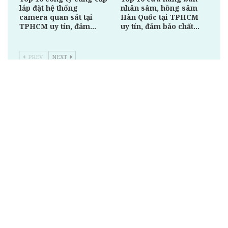
lắp đặt hệ thống
nhân sâm, hồng sâm
camera quan sát tại
Hàn Quốc tại TPHCM
TPHCM uy tín, đảm…
uy tín, đảm bảo chất…
PREV
NEXT
Recent Posts
TIÊU ĐIỂM