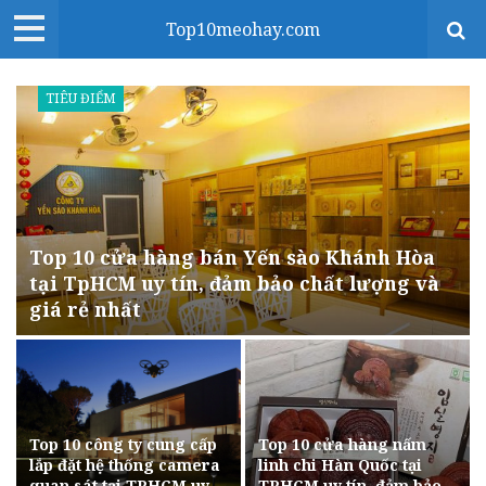
Top10meohay.com
TIÊU ĐIỂM
Top 10 cửa hàng bán Yến sào Khánh Hòa
tại TpHCM uy tín, đảm bảo chất lượng và
giá rẻ nhất
Top 10 công ty cung cấp
Top 10 cửa hàng nấm
lắp đặt hệ thống camera
linh chi Hàn Quốc tại
quan sát tại TPHCM uy
TPHCM uy tín, đảm bảo