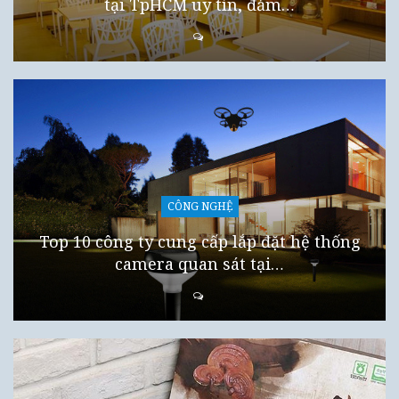
tại TpHCM uy tín, đảm…
CÔNG NGHỆ
Top 10 công ty cung cấp lắp đặt hệ thống
camera quan sát tại…