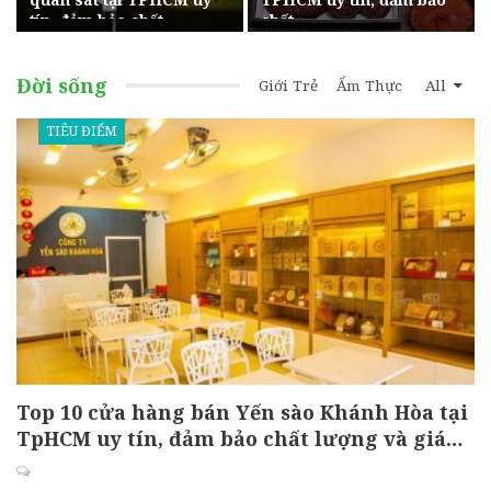
tín, đảm bảo chất…
chất…
Đời sống
Giới Trẻ
Ẩm Thực
All
TIÊU ĐIỂM
Top 10 cửa hàng bán Yến sào Khánh Hòa tại
TpHCM uy tín, đảm bảo chất lượng và giá…