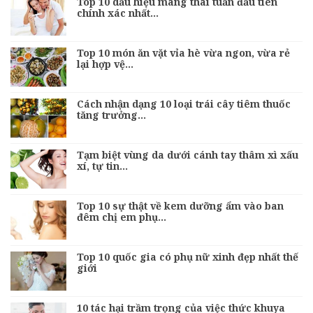
Top 10 dấu hiệu mang thai tuần đầu tiên
chính xác nhất…
Top 10 món ăn vặt vỉa hè vừa ngon, vừa rẻ
lại hợp vệ…
Cách nhận dạng 10 loại trái cây tiêm thuốc
tăng trưởng…
Tạm biệt vùng da dưới cánh tay thâm xì xấu
xí, tự tin…
Top 10 sự thật về kem dưỡng ẩm vào ban
đêm chị em phụ…
Top 10 quốc gia có phụ nữ xinh đẹp nhất thế
giới
10 tác hại trầm trọng của việc thức khuya