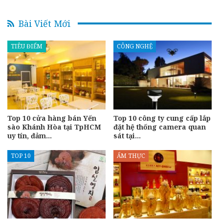
Bài Viết Mới
TIÊU ĐIỂM
CÔNG NGHỆ
Top 10 cửa hàng bán Yến
Top 10 công ty cung cấp lắp
sào Khánh Hòa tại TpHCM
đặt hệ thống camera quan
uy tín, đảm…
sát tại…
TOP 10
ẨM THỰC