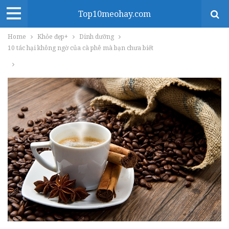
Top10meohay.com
Home
Khỏe đẹp+
Dinh dưỡng
10 tác hại không ngờ của cà phê mà bạn chưa biết