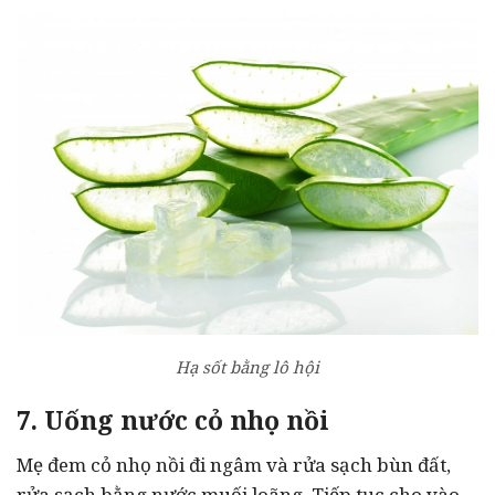
Hạ sốt bằng lô hội
7. Uống nước cỏ nhọ nồi
Mẹ đem cỏ nhọ nồi đi ngâm và rửa sạch bùn đất,
rửa sạch bằng nước muối loãng. Tiếp tục cho vào