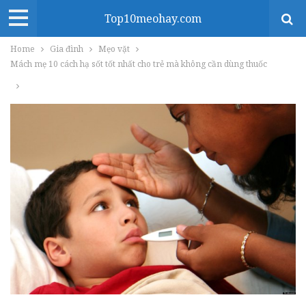
Top10meohay.com
Home
Gia đình
Mẹo vặt
Mách mẹ 10 cách hạ sốt tốt nhất cho trẻ mà không cần dùng thuốc